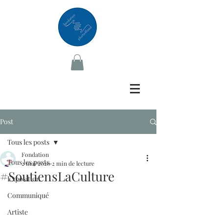
Post
Tous les posts
Fondation
Tous les posts
2 mai 2020
2 min de lecture
#SoutiensLaCulture
Exposition
Communiqué
Artiste