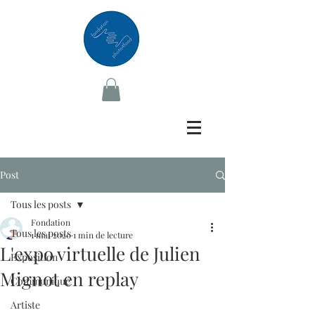
Post
Tous les posts
Fondation
Tous les posts
1 mai 2020
1 min de lecture
L'expo virtuelle de Julien
Exposition
Mignot en replay
Communiqué
Artiste