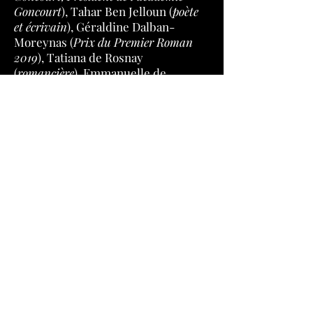
Goncourt
), Tahar Ben Jelloun (
poète
et écrivain
), Géraldine Dalban-
Moreynas (
Prix du Premier Roman
2019
), Tatiana de Rosnay
(
romancière
), Emmanuelle de
l’Ecotais (
docteur en histoire de l’art
),
Xavier de Moulins (
journaliste et
romancier
), Charles Pépin (
philosophe
et romancier
), Xavier Darcos
(
académicien et chancelier de l’Institut
de France
), François Simon (
critique
gastronomique, journaliste
), Natacha
Wolinski (
critique d’art, romancière
).
ACHETER LE LIVRE
© 2019 - la fondation Photo & Partage