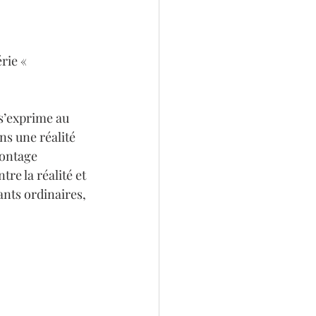
rie « 
s’exprime au 
ns une réalité 
montage 
re la réalité et 
ants ordinaires, 