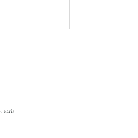
rait de nos résidents pour
stival Planches Contact
 : le photographe
as Jorion
6 Paris