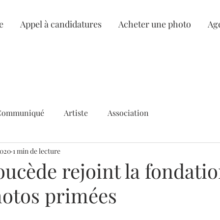
e
Appel à candidatures
Acheter une photo
Ag
Communiqué
Artiste
Association
2020
1 min de lecture
ucède rejoint la fondatio
hotos primées