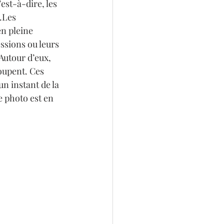
st-à-dire, les 
.Les 
en pleine 
essions ou leurs 
 Autour d’eux, 
oupent. Ces 
n instant de la 
e photo est en 