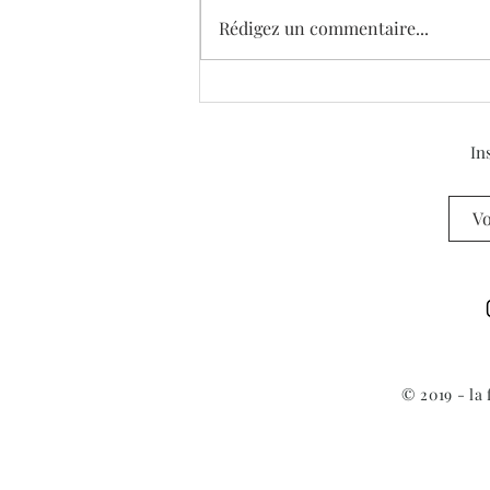
Rédigez un commentaire...
Donation de 6 oeuvres
majeures de Simon Brodbeck
et Lucie de Barbuat
In
© 2019 - la