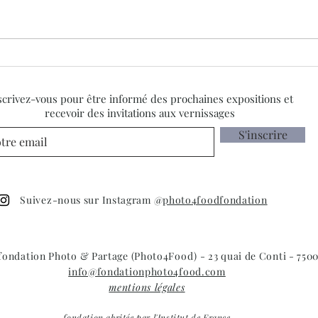
"Le siècle de Sabine Weiss".
Port
Foncez sur France5 !
le fe
2023
scrivez-vous pour être informé des prochaines expositions et
Thom
recevoir des invitations aux vernissages
S'inscrire
Suivez-nous sur Instagram @
photo4foodfondation
 fondation Photo & Partage (Photo4Food) - 23 quai de Conti - 7500
info@fondationphoto4food.com
mentions légales
fondation abritée par l'Institut de France