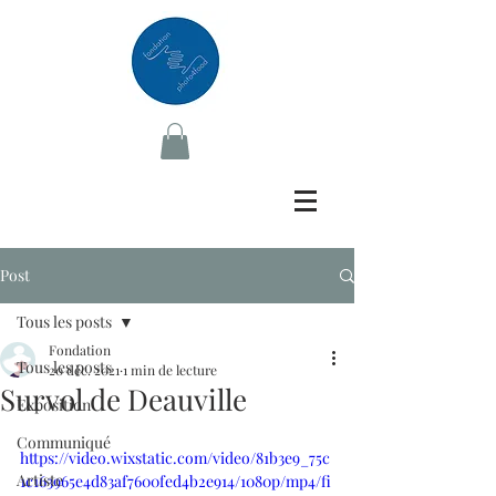
Post
Tous les posts
Fondation
Tous les posts
20 déc. 2021
1 min de lecture
Survol de Deauville
Exposition
Communiqué
https://video.wixstatic.com/video/81b3e9_75c
Artiste
1c163965e4d83af7600fed4b2e914/1080p/mp4/fi