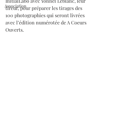
InitialLabo avec Yonnel Leblanc, leur 
Association
tireur, pour préparer les tirages des 
100 photographies qui seront livrées 
avec l’édition numérotée de A Coeurs 
Ouverts. 