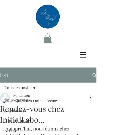
Post
Tous les posts
Fondation
Tous les posts
21 juil. 2020
1 min de lecture
Rendez-vous chez
Exposition
InitialLabo...
Communiqué
Aujourd’hui, nous étions chez 
Artiste