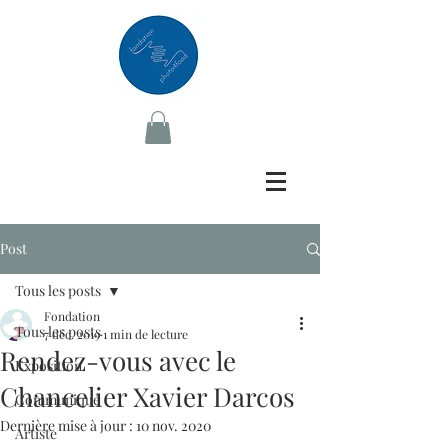
Post
Tous les posts
Fondation
Tous les posts
7 déc. 2019
1 min de lecture
Rendez-vous avec le
Exposition
Chancelier Xavier Darcos
Communiqué
Dernière mise à jour :
10 nov. 2020
Artiste