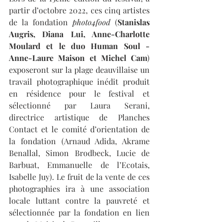
partir d’octobre 2022, ces cinq artistes 
de la fondation 
photo4food 
(
Stanislas 
Augris, Diana Lui, Anne-Charlotte 
Moulard et le duo Human Soul - 
Anne-Laure Maison et Michel Cam
) 
exposeront sur la plage deauvillaise un 
travail photographique inédit produit 
en résidence pour le festival et 
sélectionné par Laura Serani, 
directrice artistique de Planches 
Contact et le comité d’orientation de 
la fondation (Arnaud Adida, Akrame 
Benallal, Simon Brodbeck, Lucie de 
Barbuat, Emmanuelle de l’Ecotais, 
Isabelle Juy). Le fruit de la vente de ces 
photographies ira à une association 
locale luttant contre la pauvreté et 
sélectionnée par la fondation en lien 