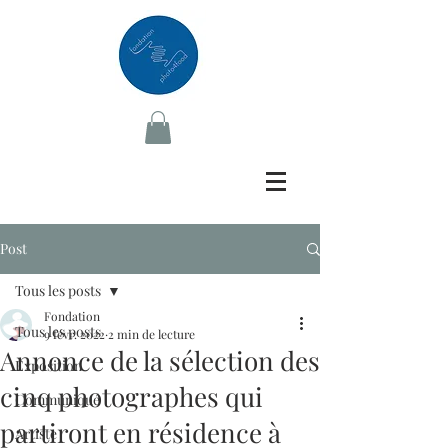
Post
Tous les posts
Fondation
Tous les posts
9 févr. 2022
2 min de lecture
Annonce de la sélection des
Exposition
cinq photographes qui
Communiqué
partiront en résidence à
Artiste