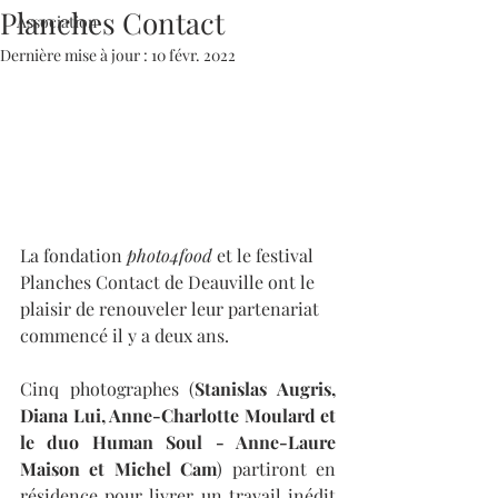
Planches Contact
Association
Dernière mise à jour :
10 févr. 2022
La fondation
 photo4food 
et le festival 
Planches Contact de Deauville ont le 
plaisir de renouveler leur partenariat 
commencé il y a deux ans. 
Cinq photographes (
Stanislas Augris, 
Diana Lui, Anne-Charlotte Moulard et 
le duo Human Soul - Anne-Laure 
Maison et Michel Cam
) partiront en 
résidence pour livrer un travail inédit 