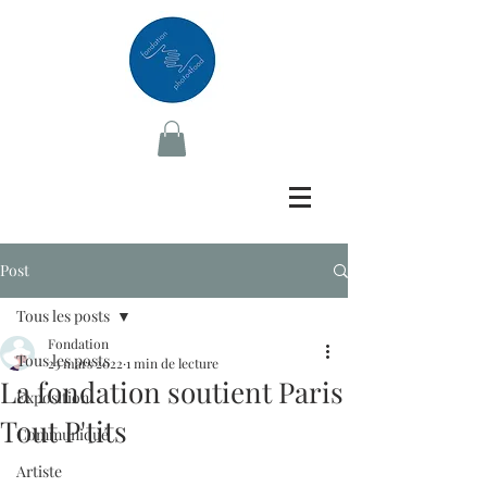
Post
Tous les posts
Fondation
Tous les posts
23 mars 2022
1 min de lecture
La fondation soutient Paris
Exposition
Tout P'tits
Communiqué
Artiste