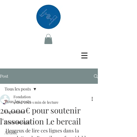
Post
Tous les posts
Fondation
Tous les posts
4 déc. 2022
1 min de lecture
20.000€ pour soutenir
Exposition
l'association Le bercail
Communiqué
Heureux de lire ces lignes dans la 
Artiste