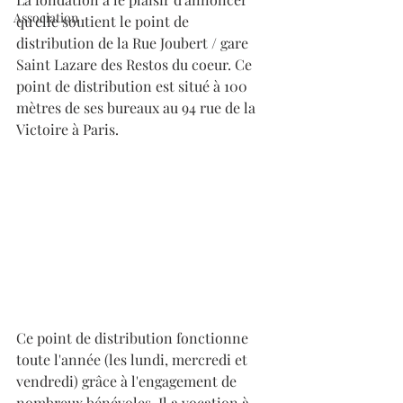
Association
qu'elle soutient le point de 
distribution de la Rue Joubert / gare 
Saint Lazare des Restos du coeur. Ce 
point de distribution est situé à 100 
mètres de ses bureaux au 94 rue de la 
Victoire à Paris. 
Ce point de distribution fonctionne 
toute l'année (les lundi, mercredi et 
vendredi) grâce à l'engagement de 
nombreux bénévoles. Il a vocation à 