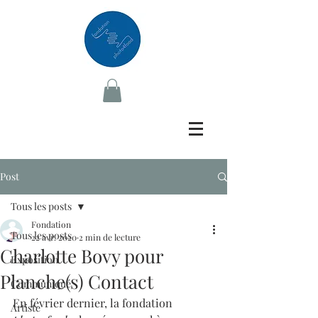
Post
Tous les posts
Fondation
Tous les posts
22 avr. 2020
2 min de lecture
Charlotte Bovy pour
Exposition
Planche(s) Contact
Communiqué
En février dernier, la fondation 
Artiste