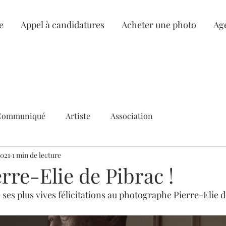
e
Appel à candidatures
Acheter une photo
Ag
Communiqué
Artiste
Association
2021
1 min de lecture
rre-Elie de Pibrac !
ses plus vives félicitations au photographe Pierre-Elie d