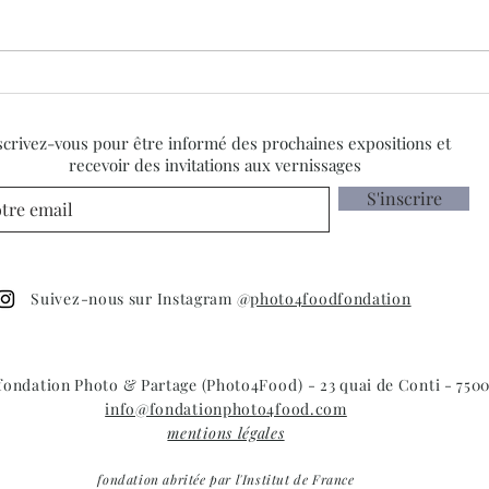
"Le siècle de Sabine Weiss".
Port
Foncez sur France5 !
le fe
2023
scrivez-vous pour être informé des prochaines expositions et
Thom
recevoir des invitations aux vernissages
S'inscrire
Suivez-nous sur Instagram @
photo4foodfondation
 fondation Photo & Partage (Photo4Food) - 23 quai de Conti - 7500
info@fondationphoto4food.com
mentions légales
fondation abritée par l'Institut de France