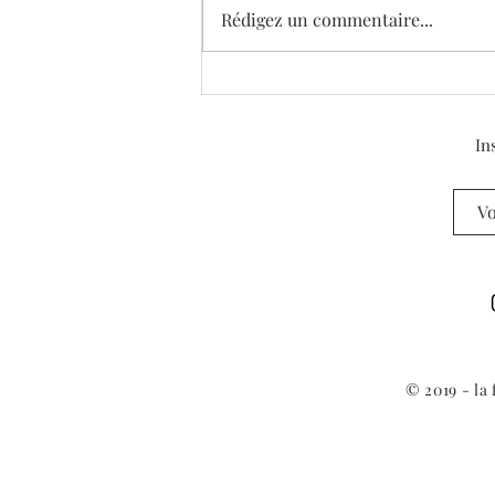
Rédigez un commentaire...
Donation de 6 oeuvres
majeures de Simon Brodbeck
et Lucie de Barbuat
In
© 2019 - la