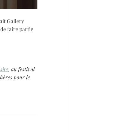
ait Gallery 
e faire partie 
site
, au festival 
hères pour le 