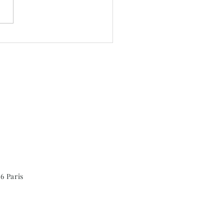
rait de nos résidents pour
stival Planches Contact
 : le photographe
as Jorion
6 Paris