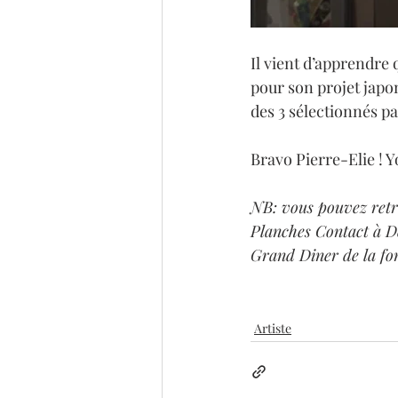
Il vient d’apprendre q
pour son projet japon
des 3 sélectionnés pa
Bravo Pierre-Elie ! Y
NB: vous pouvez retr
Planches Contact à De
Grand Diner de la fon
Artiste