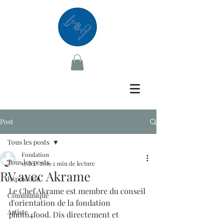
Post
Tous les posts
Fondation
Tous les posts
15 déc. 2019
2 min de lecture
RV avec Akrame
Exposition
Le Chef Akrame est membre du conseil 
Communiqué
d'orientation de la fondation 
Artiste
photo4food. Dis directement et 