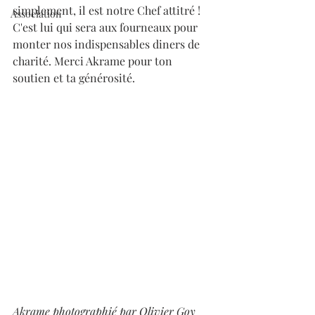
simplement, il est notre Chef attitré ! 
Association
C'est lui qui sera aux fourneaux pour 
monter nos indispensables diners de 
charité. Merci Akrame pour ton 
soutien et ta générosité.
Akrame photographié par Olivier Goy