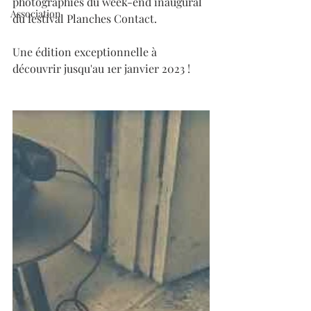
photographies du week-end inaugural 
Association
du festival Planches Contact. 
Une édition exceptionnelle à 
découvrir jusqu'au 1er janvier 2023 !