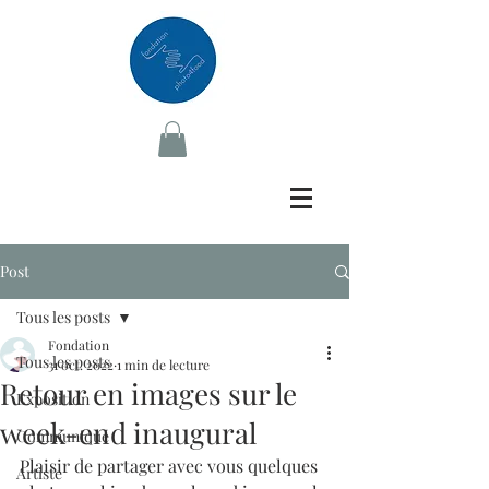
Post
Tous les posts
Fondation
Tous les posts
31 oct. 2022
1 min de lecture
Retour en images sur le
Exposition
week-end inaugural
Communiqué
Plaisir de partager avec vous quelques 
Artiste