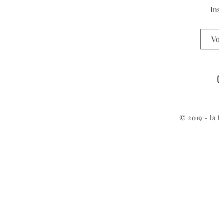
Deauville
In
© 2019 - la