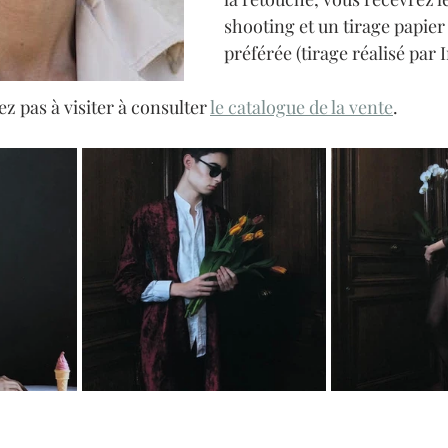
shooting et un tirage papier
préférée (tirage réalisé par I
ez pas à visiter à consulter 
le catalogue de la vente
.