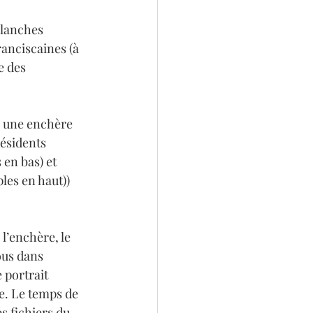
Planches 
anciscaines (à 
e des 
e une enchère 
ésidents 
en bas) et 
les en haut)) 
l’enchère, le 
us dans 
 portrait 
le. Le temps de 
s fichiers du 