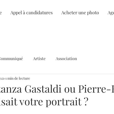
e
Appel à candidatures
Acheter une photo
Ag
Communiqué
Artiste
Association
021
1 min de lecture
tanza Gastaldi ou Pierre-
sait votre portrait ?