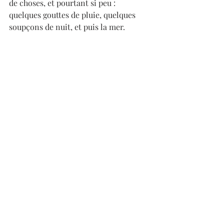
de choses, et pourtant si peu : 
quelques gouttes de pluie, quelques 
soupçons de nuit, et puis la mer. 
Frédéric Perrot
Biographie
Frédéric Perrot est scénariste et 
réalisateur dans un duo qui sévit sous le 
nom de Najar et Perrot. Touche à tout, il 
travaille sur de multiples formats : longs 
métrages, pièces de théâtre, chansons. 
C'est assez naturellement que cet amour 
des mots, nourri par sa passion du 
cinéma, l'a mené vers l'écriture de son 
premier roman Pour une heure oubliée, 
qui paraîtra en Janvier chez Mialet 
Barrault éditeurs.