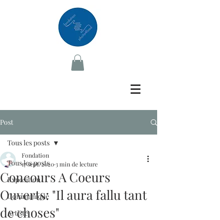
Post
Tous les posts
Fondation
Tous les posts
17 sept. 2020
3 min de lecture
Concours A Coeurs
Exposition
Ouverts: "Il aura fallu tant
Communiqué
de choses"
Artiste