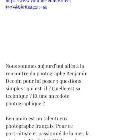
https://www.youtube.com/watch?
Association
v=5VoX3e7Bstg&t=6s
Nous sommes aujourd’hui allés à la 
rencontre du photographe Benjamin 
Decoin pour lui poser 3 questions 
simples : qui est-il ? Quelle est sa 
technique ? Et une anecdote 
photographique ?  
Benjamin est un talentueux 
photographe français. Pour ce 
portraitiste et passionné de la mer, la 