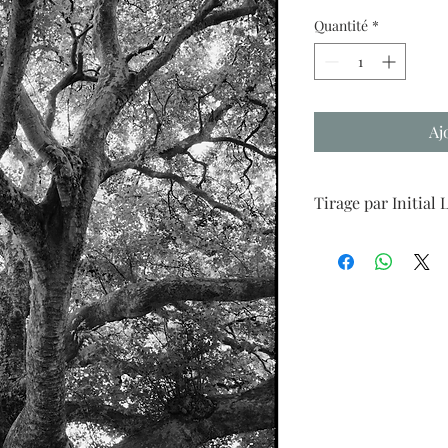
Quantité
*
Aj
Tirage par Initial 
Tirage pigmentaire su
cadre 24x30cm.
Livraison en France 