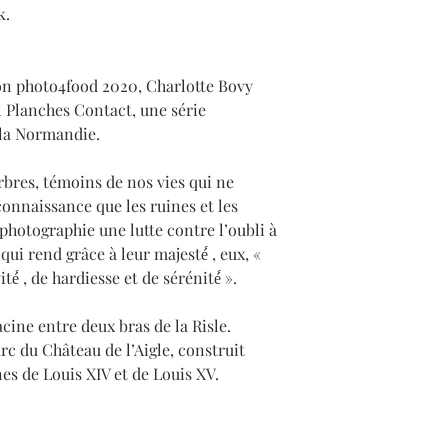
k.
ion
photo4food
2020, Charlotte Bovy
al Planches Contact, une série
 la Normandie.
 arbres, témoins de nos vies qui ne
econnaissance que les ruines et les
 photographie une lutte contre l’oubli à
qui rend grâce à leur majesté́ , eux, «
́ , de hardiesse et de sérénité́ ».
cine entre deux bras de la Risle.
arc du Château de l’Aigle, construit
nes de Louis XIV et de Louis XV.