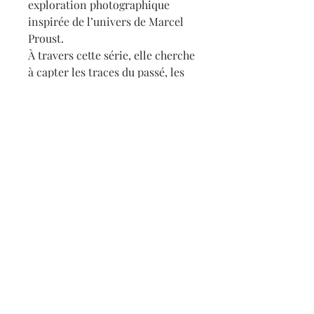
exploration photographique
inspirée de l’univers de Marcel
Proust.
À travers cette série, elle cherche
à capter les traces du passé, les
rémanences de l’intime, ces
fragments de vie qui continuent
de vibrer en silence.
Guidée par la mémoire
proustienne — sensible,
sensorielle, fragmentée — la
photographie de Carline
Bourdelas tente de révéler ce qui
subsiste au-delà du visible : une
lumière, une texture, un espace
habité par l’absence.
Ce projet interroge notre lien au
souvenir, à la perte, à ce qui
revient malgré nous.