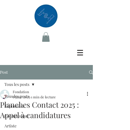
Post
Tous les posts
Fondation
Tous les posts
8 janv. 2025
1 min de lecture
Planches Contact 2025 :
Exposition
Appel à candidatures
Communiqué
Artiste