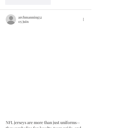
J'aime
Répondre
archmanning32
05 juin
NFL jerseys are more than just uniforms—