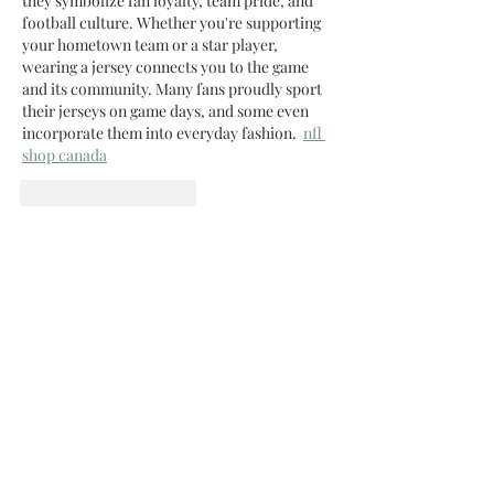
they symbolize fan loyalty, team pride, and 
football culture. Whether you're supporting 
your hometown team or a star player, 
wearing a jersey connects you to the game 
and its community. Many fans proudly sport 
their jerseys on game days, and some even 
incorporate them into everyday fashion.  
nfl 
shop canada
J'aime
Répondre
archmanning32
21 mai