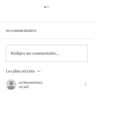
19 commentaires
Rédigez un commentaire...
Planches Contact Festival:
La Boutique Gén
découvrez les travaux de
ouverte !
nos 4 résidents
Les plus récents
archmanning32
06 juil.