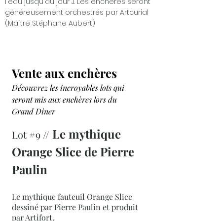
l'eau jusqu'au jour J. Les enchères seront
généreusement orchestrés par Artcurial
(Maître Stéphane Aubert)
Vente aux enchères
Découvrez les incroyables lots qui
seront mis aux enchères lors du
Grand Diner
Le mythique
Lot #9 //
Orange Slice de Pierre
Paulin
Le mythique fauteuil Orange Slice
dessiné par Pierre Paulin et produit
par Artifort.