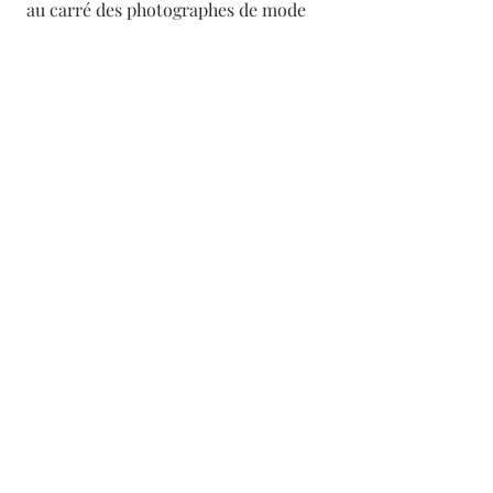
au carré des photographes de mode
les plus connus au monde mais est
également un photographe de nu.
© 2019 - la fondation Photo & Partage
(Photo4Food) - 23 quai de Conti - 75006
Paris
info@fondationphoto4food.com
mentions légales