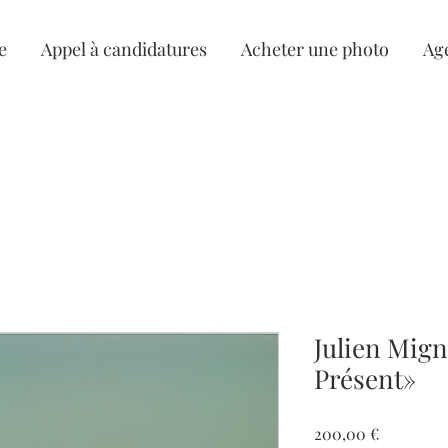
e
Appel à candidatures
Acheter une photo
Ag
Julien Mig
Présent»
Prix
200,00 €