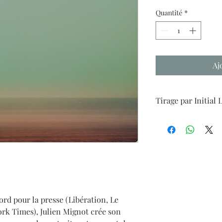
Quantité
*
Aj
Tirage par Initial 
Tirage pigmentaire su
cadre 24x30cm
Livraison en France 
rd pour la presse (Libération, Le
rk Times), Julien Mignot crée son