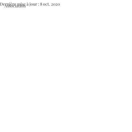
Dernière mise à jour :
8 oct. 2020
Association