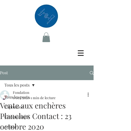
Post
Tous les posts
Fondation
Tous les posts
6 oct. 2020
1 min de lecture
Vente aux enchères
Exposition
Planches Contact : 23
Communiqué
octobre 2020
Artiste