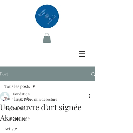
Post
Tous les posts
Fondation
Tous les posts
3 sept. 2022
1 min de lecture
Une oeuvre d'art signée
Exposition
Akrame
Communiqué
Artiste