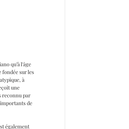
ano qu’à l'âge 
 fondée sur les 
atypique, à 
eçoit une 
s reconnu par 
s importants de 
est également 