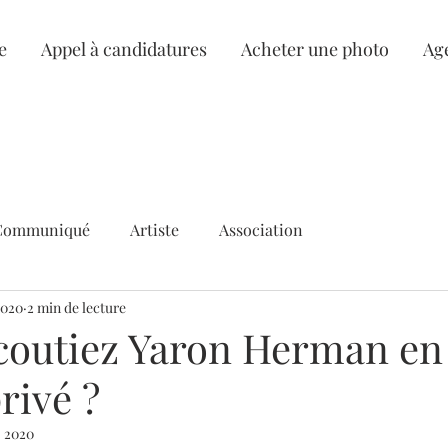
e
Appel à candidatures
Acheter une photo
Ag
Communiqué
Artiste
Association
2020
2 min de lecture
écoutiez Yaron Herman en
rivé ?
. 2020