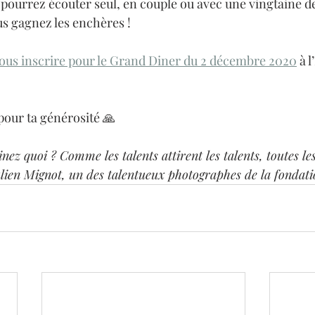
pourrez écouter seul, en couple ou avec une vingtaine de
us gagnez les enchères !
ous inscrire pour le Grand Diner du 2 décembre 2020
 à l
our ta générosité 🙏
inez quoi ? Comme les talents attirent les talents, toutes le
lien Mignot, un des talentueux photographes de la fondati