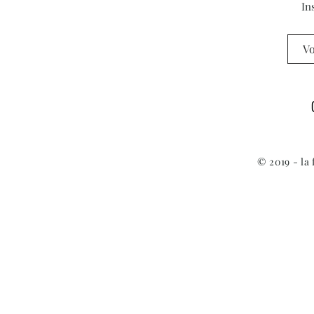
Deauville
In
© 2019 - la