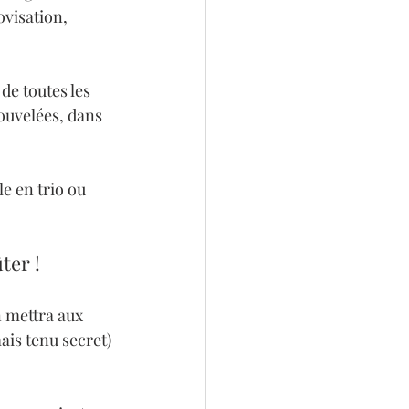
ovisation, 
de toutes les 
ouvelées, dans 
e en trio ou 
ter !
 mettra aux 
is tenu secret) 