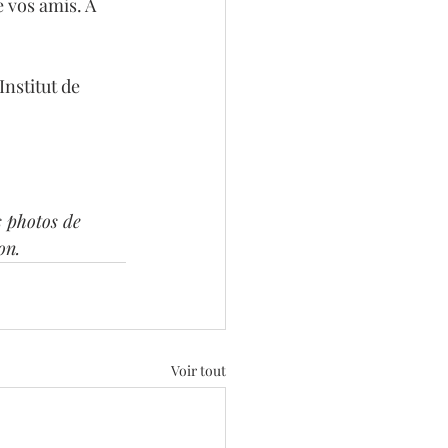
 vos amis. A 
’Institut de 
s photos de 
on.
Voir tout