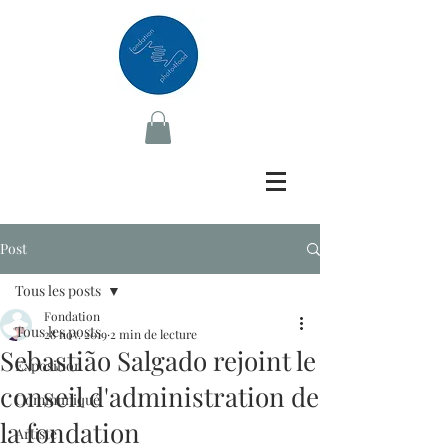
Post
Tous les posts
Fondation
Tous les posts
28 nov. 2019
2 min de lecture
Sebastião Salgado rejoint le
Exposition
conseil d'administration de
Communiqué
la fondation
Artiste