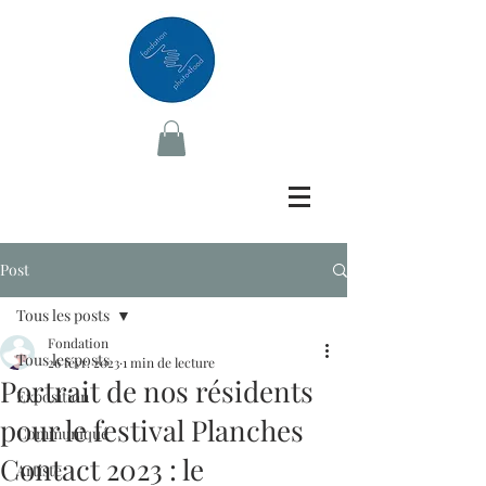
Post
Tous les posts
Fondation
Tous les posts
26 févr. 2023
1 min de lecture
Portrait de nos résidents
Exposition
pour le festival Planches
Communiqué
Contact 2023 : le
Artiste