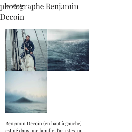
photographe Benjamin
Association
Decoin
Benjamin Decoin (en haut à gauche) 
est né dans une famille d’artistes, un 