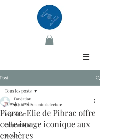
Post
Tous les posts
Fondation
Tous les posts
19 janv. 2020
1 min de lecture
Pierre-Elie de Pibrac offre
Exposition
cette image iconique aux
Communiqué
enchères
Artiste