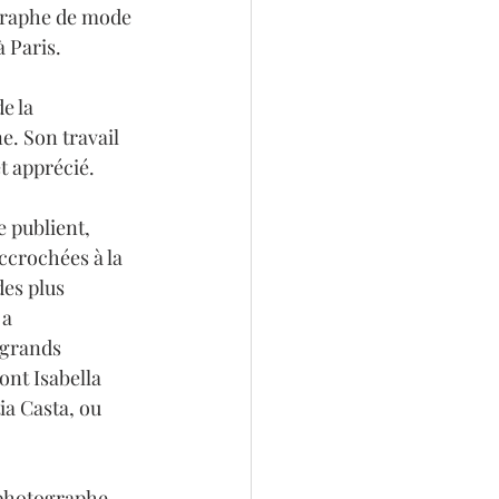
graphe de mode 
à Paris.
e la 
. Son travail 
 apprécié. 
 publient, 
ccrochées à la 
des plus 
a 
 grands 
nt Isabella 
ia Casta, ou 
photographe 