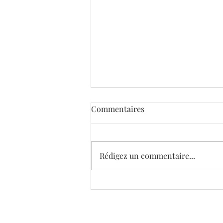
Commentaires
Rédigez un commentaire...
Donation de 6 oeuvres
majeures de Simon Brodbeck
et Lucie de Barbuat