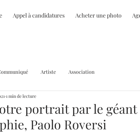
e
Appel à candidatures
Acheter une photo
Ag
Communiqué
Artiste
Association
021
1 min de lecture
otre portrait par le géant
phie, Paolo Roversi