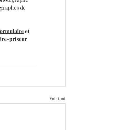
ographes de 
 formulaire
 et 
aire-priseur 
Voir tout