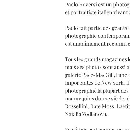
Paolo Roversi est un photo
et portraitiste italien vivant 
Paolo fait partie des géants d
photographie contemporaine
est unanimement reconnu et
Tous les grands magazines le
mais ses photos sont aussi a
galerie Pace-MacGill, l'une 
importantes de New York. Il 
photographié la plupart des
mannequins du xxe siècle, do
Rossellini, Kate Moss, Laetit
Natalia Vodianova.
Se définissant comme un « 