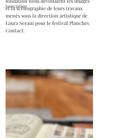
fondation nous dévoilaient les images 
Association
et la scénographie de leurs travaux 
menés sous la direction artistique de 
Laura Serani pour le festival Planches 
Contact.