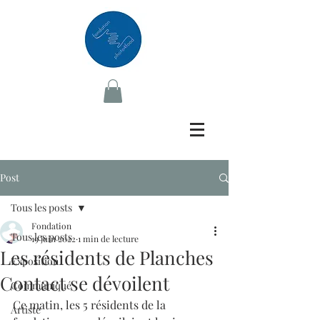
Post
Tous les posts
Fondation
Tous les posts
19 juin 2022
1 min de lecture
Les résidents de Planches
Exposition
Contact se dévoilent
Communiqué
Ce matin, les 5 résidents de la 
Artiste