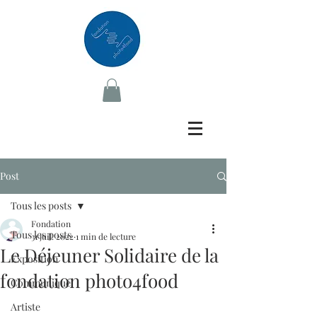
Post
Tous les posts
Fondation
Tous les posts
31 juil. 2022
1 min de lecture
Le Déjeuner Solidaire de la
Exposition
fondation photo4food
Communiqué
Artiste