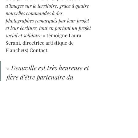
d’images sur le territoire, grâce à quatre 
nouvelles commandes à des 
photographes remarqués par leur projet 
et leur écriture, tout en portant un projet 
social et solidaire
 » témoigne Laura 
Serani, directrice artistique de 
Planche(s) Contact.
« 
Deauville est très heureuse et 
fière d'être partenaire du 
travail remarquable réalisé par 
la fondation photo4food. 
J'espère que nous pourrons 
pérenniser cette action 
commune.
 » conclut Philippe 
Augier, maire de Deauville.