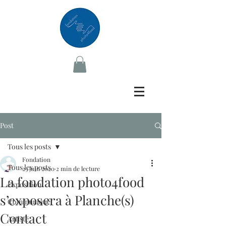
Post
Tous les posts
Fondation
Tous les posts
23 juin 2020
2 min de lecture
La fondation photo4food
Exposition
s’exposera à Planche(s)
Communiqué
Contact
Artiste