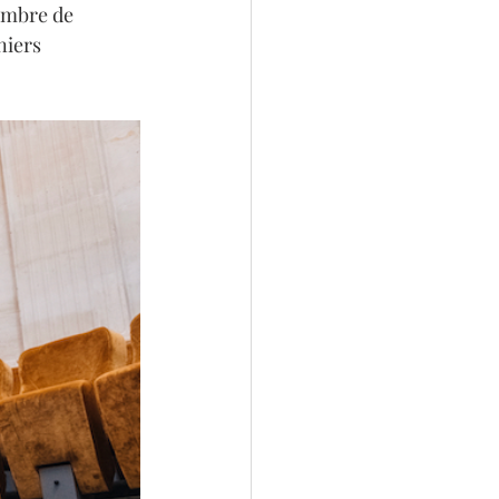
embre de 
niers 