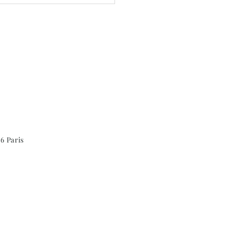
outique Généreuse est
te !
6 Paris