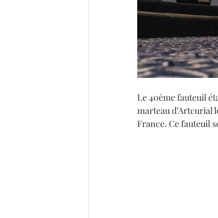
Le 40ème fauteuil éta
marteau d’Artcurial l
France. Ce fauteuil 