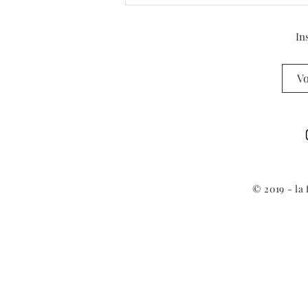
Appel à candidatures -
Planches Contact Festival de
Deauville
In
© 2019 - la