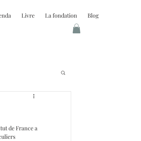
enda
Livre
La fondation
Blog
itut de France a 
uliers 