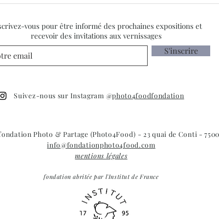
Planches Contact Festival:
La B
découvrez les travaux de nos
ouver
4 résidents
scrivez-vous pour être informé des prochaines expositions et
recevoir des invitations aux vernissages
S'inscrire
Suivez-nous sur Instagram @
photo4foodfondation
 fondation Photo & Partage (Photo4Food) - 23 quai de Conti - 7500
info@fondationphoto4food.com
mentions légales
fondation abritée par l'Institut de France