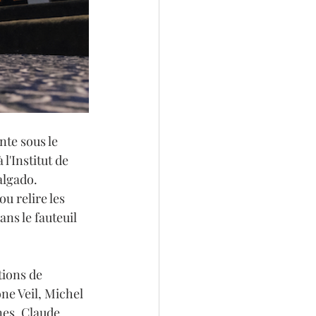
nte sous le 
l'Institut de 
algado.
u relire les 
ns le fauteuil 
tions de 
e Veil, Michel 
nes, Claude 