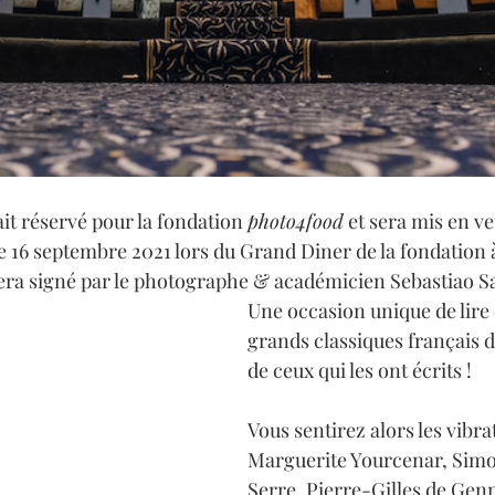
it réservé pour la fondation 
photo4food
 et sera mis en ve
e 16 septembre 2021 lors du Grand Diner de la fondation à 
sera signé par le photographe & académicien Sebastiao S
Une occasion unique de lire o
grands classiques français da
de ceux qui les ont écrits !
Vous sentirez alors les vibra
Marguerite Yourcenar, Simon
Serre, Pierre-Gilles de Gen