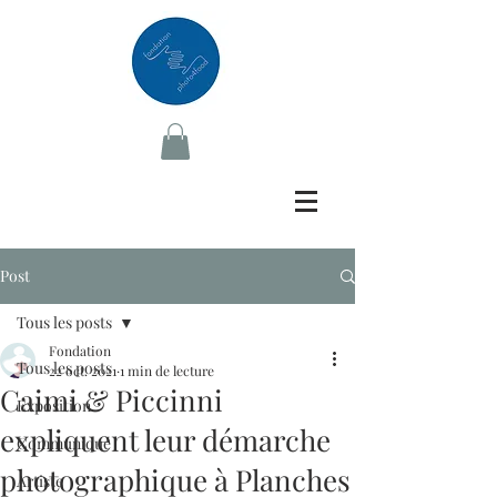
Post
Tous les posts
Fondation
Tous les posts
22 oct. 2021
1 min de lecture
Caimi & Piccinni
Exposition
expliquent leur démarche
Communiqué
photographique à Planches
Artiste