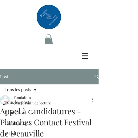
Post
Tous les posts
Fondation
Tous les posts
9 janv.
1 min de lecture
Appel à candidatures -
Exposition
Planches Contact Festival
Communiqué
de Deauville
Artiste