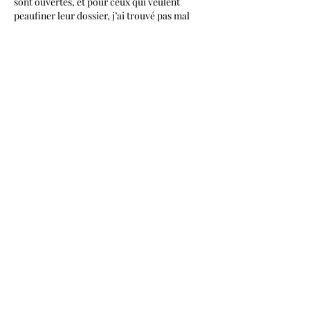
sont ouvertes, et pour ceux qui veulent 
peaufiner leur dossier, j’ai trouvé pas mal 
d’infos pratiques sur 
https://ai-voice-
free.com
J'aime
Répondre
CLAUDE JEANETTE
il y a 3 jours
Quelle belle continuité pour photo4food et 
le festival de Deauville ! J’espère que la 
sélection 2026 mettra encore plus en avant la 
diversité des regards sur le littoral normand, 
comme l’a fait Adrien Boyer. J’ai d’ailleurs 
découvert son travail grâce à une ressource 
que j’utilise souvent, 
https://3daimaker.com
J'aime
Répondre
BILL STEPHNIE
il y a 3 jours